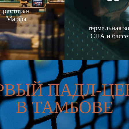
ресторан
Марфа
термальная зо
СПА и бассе
РВЫЙ ПАДЛ-ЦЕ
В ТАМБОВЕ