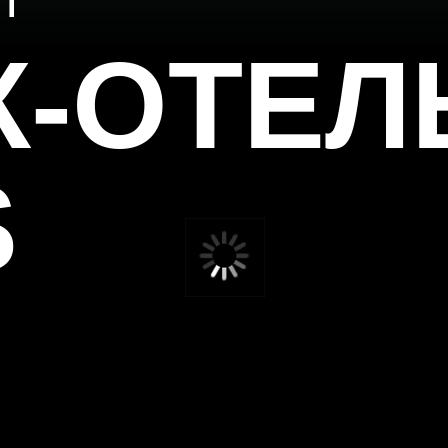
К-ОТЕЛ
S