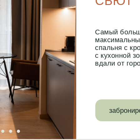
СЬЮТ
Самый большо
максимальны
спальня с кр
с кухонной з
вдали от гор
забронир