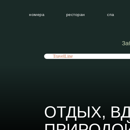
номера
ресторан
спа
За
TravelLine
ОТДЫХ, В
ПРИРОДО