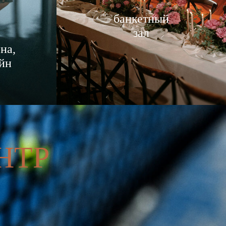
банкетный
зал
на,
йн
НТР