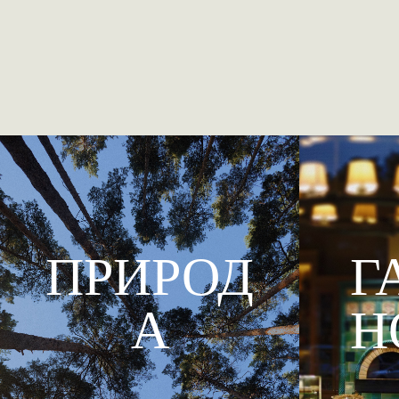
ПРИРОД
Г
А
Н