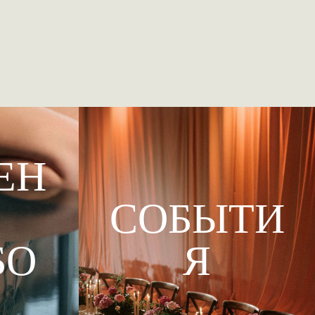
ЕН
СОБЫТИ
БО
Я