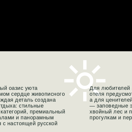
ый оазис уюта
Для любителей 
амом сердце живописного
отеля предусмо
аждая деталь создана
а для ценителе
отдыха: стильные
— заповедные э
 категорий, премиальный
хвойный лес и
уалами и панорамным
прогулкам и пер
 с настоящей русской